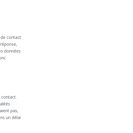
 de contact
 réponse,
Ces données
onc
 contact.
alités
aient pas,
ns un délai