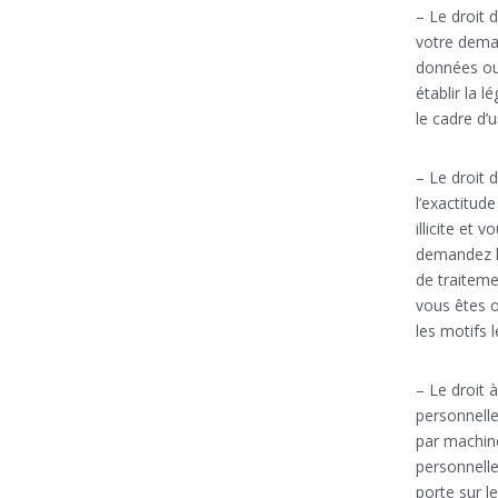
– Le droit
votre deman
données ou
établir la l
le cadre d’u
– Le droit 
l’exactitud
illicite et
demandez la
de traiteme
vous êtes o
les motifs 
– Le droit 
personnelle
par machin
personnelle
porte sur l