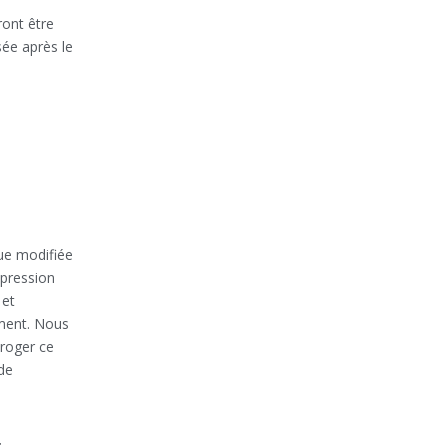
ront être
sée après le
que modifiée
ppression
 et
oment. Nous
oroger ce
de
: