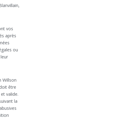
lanvillain,
ont vos
cés après
nnées
légales ou
 leur
h Willson
doit être
t valide.
uivant la
abusives
ition