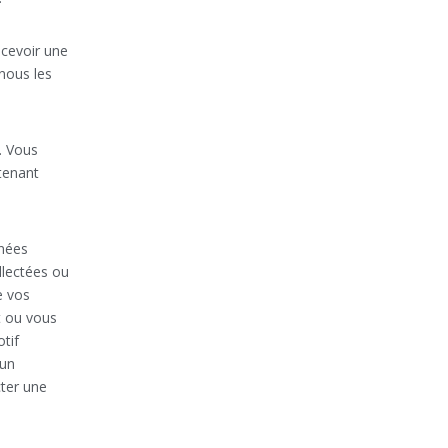
ecevoir une
nous les
. Vous
tenant
nnées
llectées ou
e vos
t ou vous
tif
’un
cter une