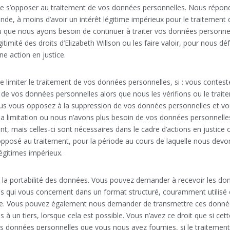
 de s’opposer au traitement de vos données personnelles. Nous répon
de, à moins d’avoir un intérêt légitime impérieux pour le traitement 
 que nous ayons besoin de continuer à traiter vos données personne
égitimité des droits d’Elizabeth Willson ou les faire valoir, pour nous d
ne action en justice.
de limiter le traitement de vos données personnelles, si : vous contest
e de vos données personnelles alors que nous les vérifions ou le trait
 vous vous opposez à la suppression de vos données personnelles et v
 limitation ou nous n’avons plus besoin de vos données personnelles
nt, mais celles-ci sont nécessaires dans le cadre d’actions en justice
pposé au traitement, pour la période au cours de laquelle nous devon
légitimes impérieux.
à la portabilité des données. Vous pouvez demander à recevoir les do
s qui vous concernent dans un format structuré, couramment utilisé et
e. Vous pouvez également nous demander de transmettre ces donné
s à un tiers, lorsque cela est possible. Vous n’avez ce droit que si ce
es données personnelles que vous nous avez fournies, si le traitemen