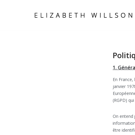
Aller
au
contenu
Politi
1. Généra
En France, 
janvier 197
Européenne
(RGPD) qui 
On entend 
information
être ident