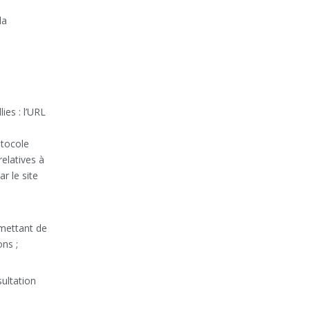
s
la
lies : l’URL
rotocole
relatives à
r le site
rmettant de
ns ;
sultation