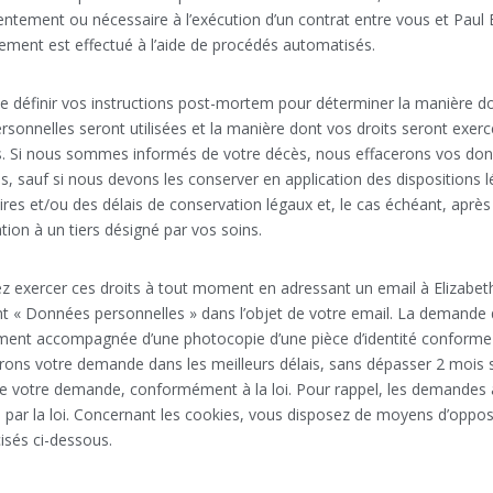
entement ou nécessaire à l’exécution d’un contrat entre vous et Paul B
aitement est effectué à l’aide de procédés automatisés.
de définir vos instructions post-mortem pour déterminer la manière d
sonnelles seront utilisées et la manière dont vos droits seront exer
s. Si nous sommes informés de votre décès, nous effacerons vos do
s, sauf si nous devons les conserver en application des dispositions 
res et/ou des délais de conservation légaux et, le cas échéant, après
on à un tiers désigné par vos soins.
 exercer ces droits à tout moment en adressant un email à Elizabet
nt « Données personnelles » dans l’objet de votre email. La demande 
ment accompagnée d’une photocopie d’une pièce d’identité conforme e
rons votre demande dans les meilleurs délais, sans dépasser 2 mois s
de votre demande, conformément à la loi. Pour rappel, les demandes 
 par la loi. Concernant les cookies, vous disposez de moyens d’oppos
cisés ci-dessous.