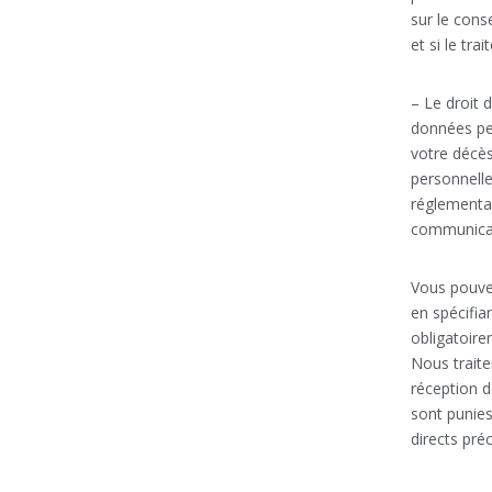
sur le cons
et si le tr
– Le droit 
données per
votre décè
personnelle
réglementai
communicati
Vous pouvez
en spécifia
obligatoire
Nous traite
réception 
sont punies
directs pré