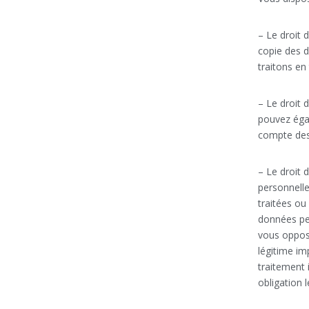
– Le droit 
copie des d
traitons en 
– Le droit 
pouvez éga
compte des 
– Le droit 
personnelle
traitées ou
données per
vous oppose
légitime im
traitement 
obligation l