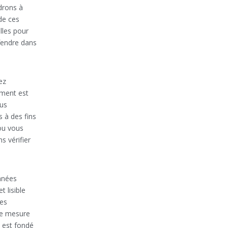
drons à
de ces
lles pour
éfendre dans
ez
ement est
ous
 à des fins
 ou vous
s vérifier
nnées
 lisible
es
tte mesure
t est fondé