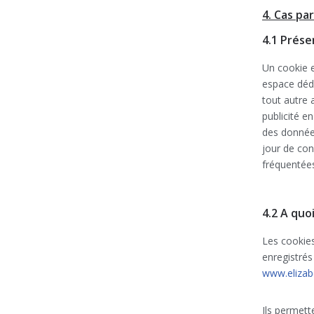
4. Cas pa
4.1 Prése
Un cookie e
espace dédi
tout autre 
publicité en
des données
jour de con
fréquenté
4.2 A quo
Les cookies
enregistrés 
www.elizab
Ils permett