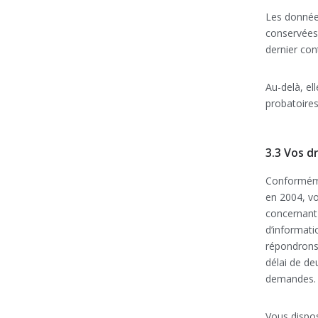
Les données
conservées 
dernier con
Au-delà, el
probatoires
3.3 Vos d
Conformémen
en 2004, vo
concernant 
d’informati
répondrons 
délai de de
demandes.
Vous dispos