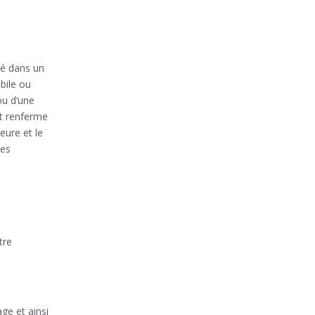
osé dans un
bile ou
ou d’une
 et renferme
eure et le
tes
tre
ge et ainsi