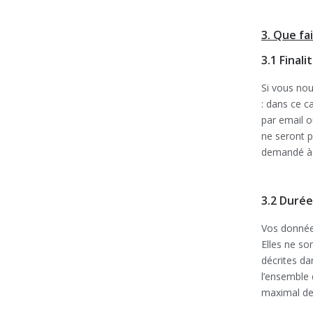
3. Que fa
3.1 Final
Si vous nou
: dans ce c
par email o
ne seront 
demandé à l
3.2 Durée
Vos données
Elles ne so
décrites da
l’ensemble 
maximal de