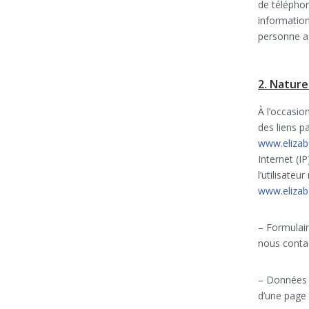
de téléphon
information
personne a
2. Nature
À l’occasion
des liens pa
www.elizab
Internet (IP
l’utilisate
www.elizab
– Formulair
nous conta
– Données i
d’une page 