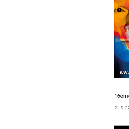
16ème
21 & 2