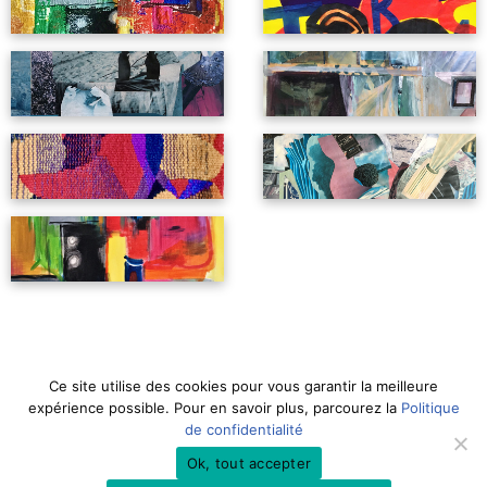
© Elizabeth Willson 2020
Ce site utilise des cookies pour vous garantir la meilleure
Mentions Légales
expérience possible. Pour en savoir plus, parcourez la
Politique
de confidentialité
Instagram
&
Facebook
Ok, tout accepter
Politique de confidentialité